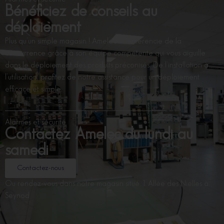
Bénéficiez de conseils au
déploiement
Plus qu’un simple magasin ! Amelec se différencie de la
concurrence grâce à son équipe compétente qui vous aiguille
dans le déploiement des produits préconisés. De l’installation à
l’utilisation, profitez de notre assistance pour un déploiement
efficace et simple.
Alarmes et sécurité
Contactez Amelec du lundi au
samedi
Contactez-nous
Ou rendez-vous dans notre magasin situé 1 Allée des Nielles à
Seynod