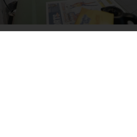
Découvrez amelec
Accueil
Entreprise
Alarmes et sécurité
Appareillage modulaire
Produits connectés
Éclairage
Génie climatique
Outillage
Câbles et cheminement
Bornes de recharges